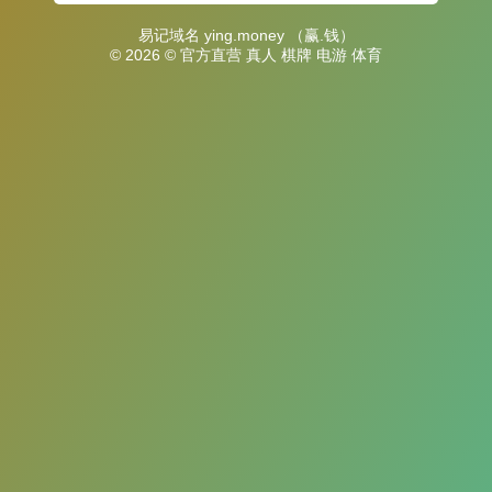
易记域名 ying.money （赢.钱）
© 2026 © 官方直营 真人 棋牌 电游 体育