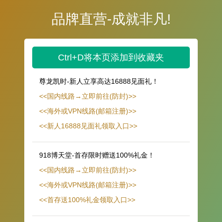
品牌直营-成就非凡!
Ctrl+D将本页添加到收藏夹
尊龙凯时-新人立享高达16888见面礼！
<<国内线路→立即前往(防封)>>
<<海外或VPN线路(邮箱注册)>>
<<新人16888见面礼领取入口>>
918博天堂-首存限时赠送100%礼金！
<<国内线路→立即前往(防封)>>
<<海外或VPN线路(邮箱注册)>>
<<首存送100%礼金领取入口>>